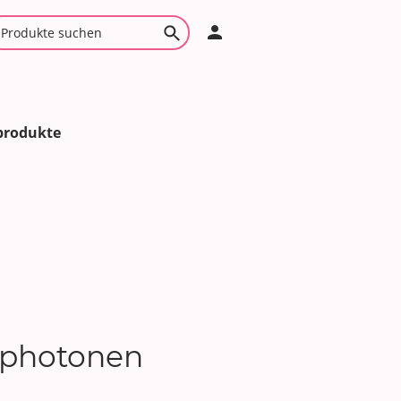
produkte
iophotonen