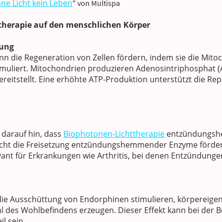
ne Licht kein Leben
" von Multispa
therapie auf den menschlichen Körper
lung
nn die Regeneration von Zellen fördern, indem sie die Mit
timuliert. Mitochondrien produzieren Adenosintriphosphat (A
ereitstellt. Eine erhöhte ATP-Produktion unterstützt die R
 darauf hin, dass
Biophotonen-Lichttherapie
entzündungshe
icht die Freisetzung entzündungshemmender Enzyme förde
vant für Erkrankungen wie Arthritis, bei denen Entzündungen
die Ausschüttung von Endorphinen stimulieren, körpereige
hl des Wohlbefindens erzeugen. Dieser Effekt kann bei der
l sein.